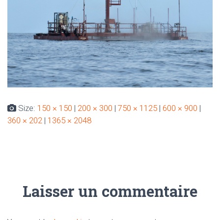
Size:
150 × 150
|
200 × 300
|
750 × 1125
|
600 × 900
|
360 × 202
|
1365 × 2048
Laisser un commentaire