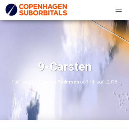
T
O
G
G
L
E
N
9-Carsten
A
V
I
Published by
Thomas Pedersen
on
17th août 2018
G
A
T
I
O
N