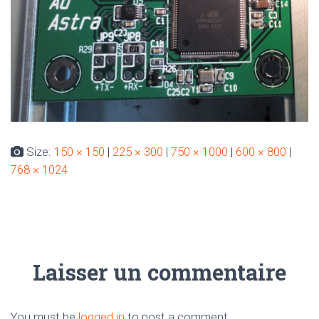
Size:
150 × 150
|
225 × 300
|
750 × 1000
|
600 × 800
|
768 × 1024
Laisser un commentaire
You must be
logged in
to post a comment.