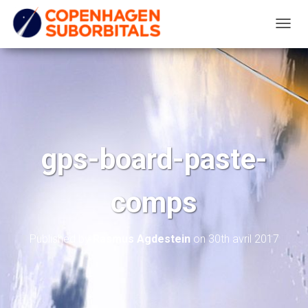
T
O
G
G
L
E
N
gps-board-paste-
A
V
comps
I
G
A
Published by
Rasmus Agdestein
on
30th avril 2017
T
I
O
N